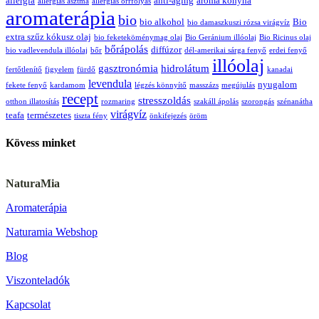
allergia
anti-aging
aroma konyha
allergiás asztma
allergiás orrfolyás
aromaterápia
bio
bio alkohol
Bio
bio damaszkuszi rózsa virágvíz
extra szűz kókusz olaj
bio feketeköménymag olaj
Bio Geránium illóolaj
Bio Ricinus olaj
bőrápolás
diffúzor
bio vadlevendula illóolaj
bőr
dél-amerikai sárga fenyő
erdei fenyő
illóolaj
gasztronómia
hidrolátum
fertőtlenítő
figyelem
fürdő
kanadai
levendula
nyugalom
fekete fenyő
kardamom
légzés könnyítő
masszázs
megújulás
recept
stresszoldás
otthon illatosítás
rozmaring
szakáll ápolás
szorongás
szénanátha
virágvíz
teafa
természetes
tiszta fény
önkifejezés
öröm
Kövess minket
NaturaMia
Aromaterápia
Naturamia Webshop
Blog
Viszonteladók
Kapcsolat