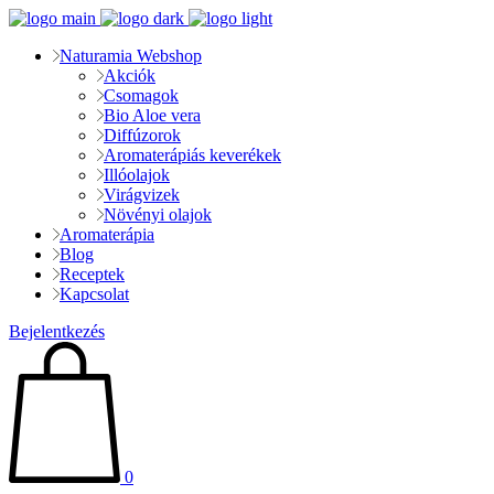
Naturamia Webshop
Akciók
Csomagok
Bio Aloe vera
Diffúzorok
Aromaterápiás keverékek
Illóolajok
Virágvizek
Növényi olajok
Aromaterápia
Blog
Receptek
Kapcsolat
Bejelentkezés
0