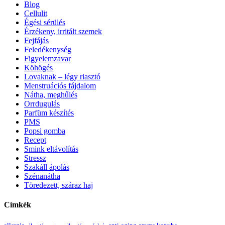
Blog
Cellulit
Égési sérülés
Érzékeny, irritált szemek
Fejfájás
Feledékenység
Figyelemzavar
Köhögés
Lovaknak – légy riasztó
Menstruációs fájdalom
Nátha, meghűlés
Orrdugulás
Parfüm készítés
PMS
Popsi gomba
Recept
Smink eltávolítás
Stressz
Szakáll ápolás
Szénanátha
Töredezett, száraz haj
Címkék