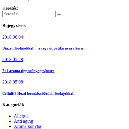
Keresés:
Bejegyzések
2018 06 04
Utazz illóolajokkal! – avagy útipatika nyaralásra
2018 05 28
7+1 aroma tipp szúnyogcsípésre
2018 05 08
Cellulit? Hozd formába bőröd illóolajokkal!
Kategóriák
Allergia
Anti aging
Aroma konyha