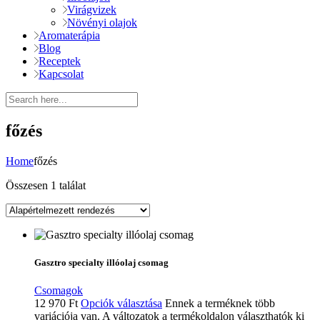
Virágvizek
Növényi olajok
Aromaterápia
Blog
Receptek
Kapcsolat
főzés
Home
főzés
Összesen 1 találat
Gasztro specialty illóolaj csomag
Csomagok
12 970
Ft
Opciók választása
Ennek a terméknek több
variációja van. A változatok a termékoldalon választhatók ki